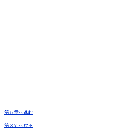
第５章へ進む
第３節へ戻る